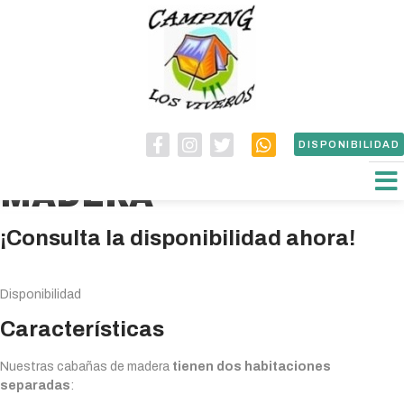
INFORMACIÓN SOBRE
DISPONIBILIDAD
LAS CASAS DE
CON
QUIÉ
CASA
MADERA
¡Consulta la disponibilidad ahora!
Disponibilidad
Características
Nuestras cabañas de madera
tienen dos habitaciones
separadas
: