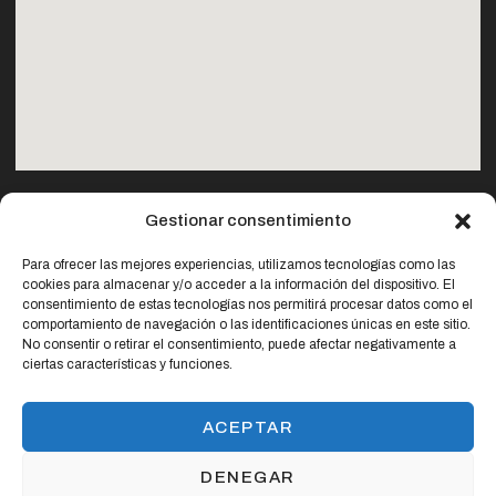
Gestionar consentimiento
Copyright © Camping Los Viveros
Para ofrecer las mejores experiencias, utilizamos tecnologías como las
cookies para almacenar y/o acceder a la información del dispositivo. El
consentimiento de estas tecnologías nos permitirá procesar datos como el
POLÍTIC
DECLARA
comportamiento de navegación o las identificaciones únicas en este sitio.
No consentir o retirar el consentimiento, puede afectar negativamente a
ciertas características y funciones.
FINANCIADO POR LA UNIÓN EUROPEA CON EL PROGRAMA KIT
DIGITAL POR LOS FONDOS NEXT GENERATION (EU) DEL
ACEPTAR
MECANISMO DE RECUPERACIÓN Y RESILIENCIA
DENEGAR