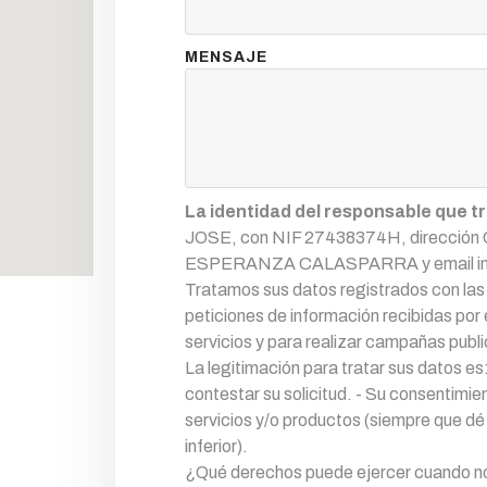
MENSAJE
La identidad del responsable que t
JOSE, con NIF 27438374H, direcc
ESPERANZA CALASPARRA y email inf
Tratamos sus datos registrados con las s
peticiones de información recibidas por
servicios y para realizar campañas public
La legitimación para tratar sus datos es:
contestar su solicitud. - Su consentimie
servicios y/o productos (siempre que dé
inferior).
¿Qué derechos puede ejercer cuando nos