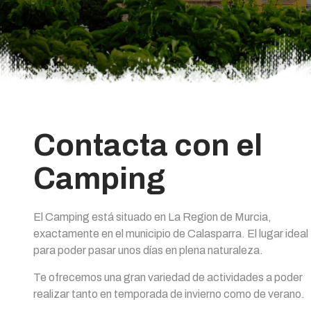
Contacta con el
Camping
El Camping está situado en La Region de Murcia,
exactamente en el municipio de Calasparra. El lugar ideal
para poder pasar unos días en plena naturaleza.
Te ofrecemos una gran variedad de actividades a poder
realizar tanto en temporada de invierno como de verano.