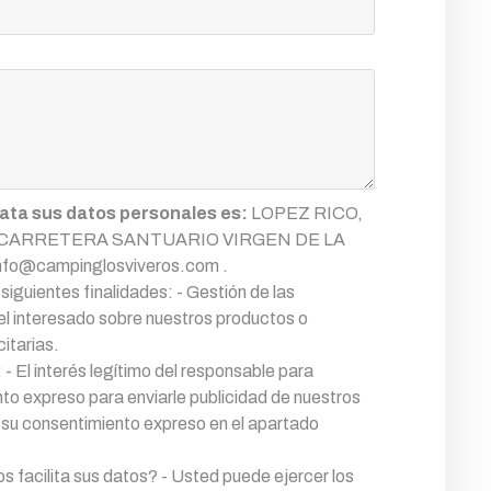
rata sus datos personales es:
LOPEZ RICO,
ión CARRETERA SANTUARIO VIRGEN DE LA
o@campinglosviveros.com .
iguientes finalidades: - Gestión de las
 el interesado sobre nuestros productos o
itarias.
 - El interés legítimo del responsable para
nto expreso para enviarle publicidad de nuestros
 su consentimiento expreso en el apartado
 facilita sus datos? - Usted puede ejercer los