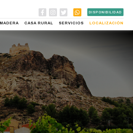
DISPONIBILIDAD
 MADERA
CASA RURAL
SERVICIOS
LOCALIZACIÓN
N