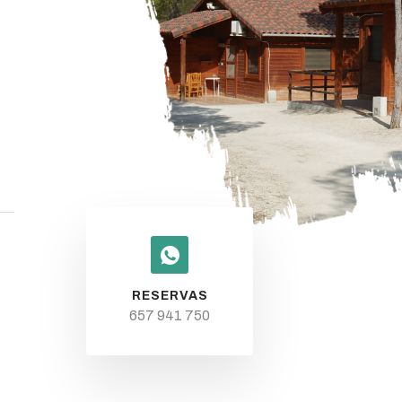
.
RESERVAS
657 941 750