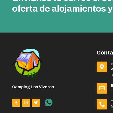
oferta de alojamientos y
Conta
P
3
Camping Los Viveros
i
9