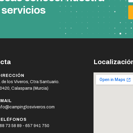
 servicios
cta
Localizació
DIRECCIÓN
. de los Viveros, Ctra Santuario.
0420, Calasparra (Murcia)
EMAIL
nfo@campinglosviveros.com
TELÉFONOS
68 73 58 89 - 657 941 750